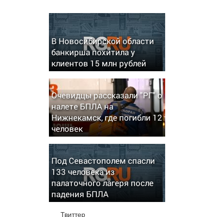
В Новосибирской области
банкирша похитила у
клиентов 15 млн рублей
Очевидцы рассказали "РГ" о
налете БПЛА на
Нижнекамск, где погибли 12
человек
Под Севастополем спасли
133 человека из
палаточного лагеря после
падения БПЛА
Твиттер