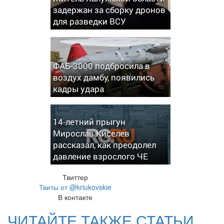
задержан за сборку дронов
для разведки ВСУ
ФАБ-3000 подбросила в
воздух дамбу, появились
кадры удара
14-летний прыгун
Мирослав Киселев
рассказал, как преодолел
давление взрослого ЧЕ
Твиттер
Твиты от @kriukovskie
В контакте
ЧИТАЙТЕ ТАКЖЕ СТАТЬИ