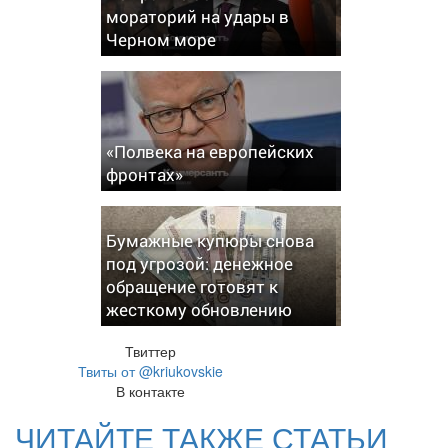
мораторий на удары в
Черном море
«Полвека на европейских
фронтах»
Бумажные купюры снова
под угрозой: денежное
обращение готовят к
жесткому обновлению
Твиттер
Твиты от @kriukovskie
В контакте
ЧИТАЙТЕ ТАКЖЕ СТАТЬИ