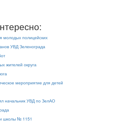
нтересно:
ля молодых полицейских
ранов УВД Зеленограда
бот
ых жителей округа
лога
ическое мероприятие для детей
ил начальник УВД по ЗелАО
рада
ми школы № 1151