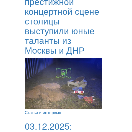
престижной
концертной сцене
столицы
выступили юные
таланты из
Москвы и ДНР
Статьи и интервью
03.12.2025: