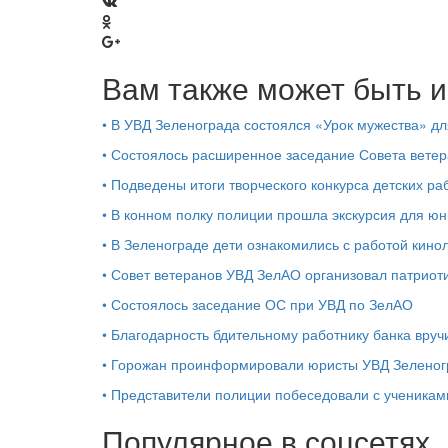
Вам также может быть и
•
В УВД Зеленограда состоялся «Урок мужества» д
•
Состоялось расширенное заседание Совета вете
•
Подведены итоги творческого конкурса детских ра
•
В конном полку полиции прошла экскурсия для юн
•
В Зеленограде дети ознакомились с работой кино
•
Совет ветеранов УВД ЗелАО организовал патриот
•
Состоялось заседание ОС при УВД по ЗелАО
•
Благодарность бдительному работнику банка вруч
•
Горожан проинформировали юристы УВД Зеленог
•
Представители полиции побеседовали с ученика
Популярное в соцсетях