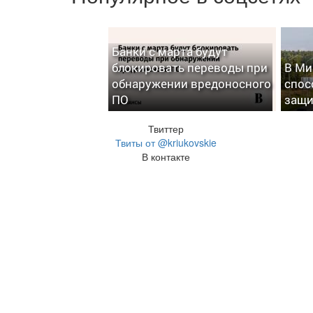
Банки с марта будут
блокировать переводы при
В Ми
обнаружении вредоносного
спос
ПО
защи
Твиттер
Твиты от @kriukovskie
В контакте