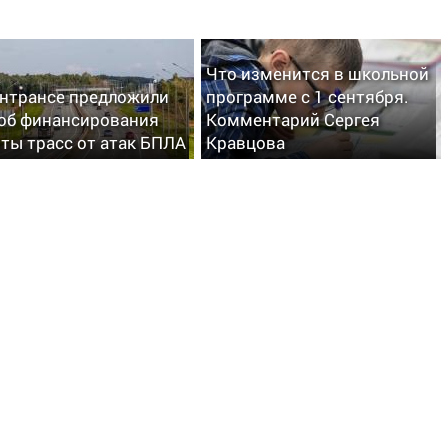
Что изменится в школьной
нтрансе предложили
программе с 1 сентября.
об финансирования
Комментарий Сергея
ты трасс от атак БПЛА
Кравцова