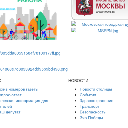
С
НОВОСТИ
рхив номеров газеты
Новости столицы
опрос-ответ
События
олезная информация для
Здравоохранение
ителей
Транспорт
аш депутат
Безопасность
Эхо Победы