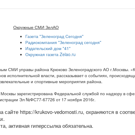
Окружные СМИ ЗелАО
Газета "Зеленоград Сегодня"
Радиокомпания "Зеленоград сегодня"
Издательский дом "41"
Окружная газета Zelao.ru
нным СМИ управы района Крюково Зеленоградского АО г.Москвы. «
ов исполнительной власти, рассказывает о событиях, происходящих
развлекательные и спортивные мероприятия района.
а Москвы зарегистрирована Федеральной службой по надзору в сф
гистрации Эл №ФС77-67726 от 17 ноября 2016г.
 сайте https://krukovo-vedomosti.ru, охраняются в соот
х.
а, активная гиперссылка обязательна.