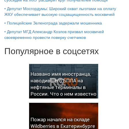
•
Депутат Мосгордумы: Широкий охват льготами на оплату
ЖКУ обеспечивает высокую соцзащищенность москвичей
•
Полицейские Зеленограда задержали мошенника
•
Депутат МГД Александр Козлов призвал москвичей
своевременно провести поверку счетчиков
Популярное в соцсетях
Названо имя иностранца,
наводившего БПЛА на
нефтяные терминалы в
России. Что о нем известно
Пожар начался на складе
Wildberries в Екатеринбурге