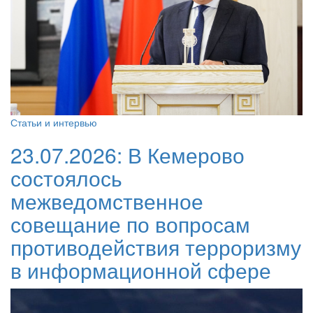
Статьи и интервью
23.07.2026:
В Кемерово
состоялось
межведомственное
совещание по вопросам
противодействия терроризму
в информационной сфере