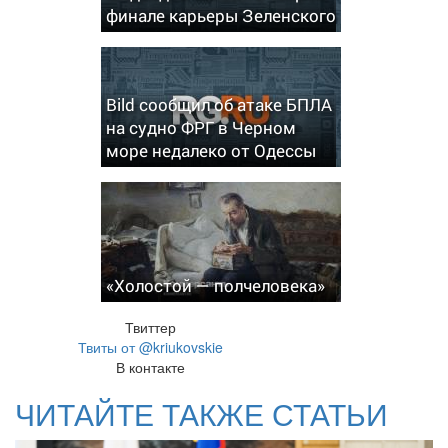
финале карьеры Зеленского
Bild сообщил об атаке БПЛА
на судно ФРГ в Черном
море недалеко от Одессы
«Холостой — полчеловека»
Твиттер
Твиты от @kriukovskie
В контакте
ЧИТАЙТЕ ТАКЖЕ СТАТЬИ