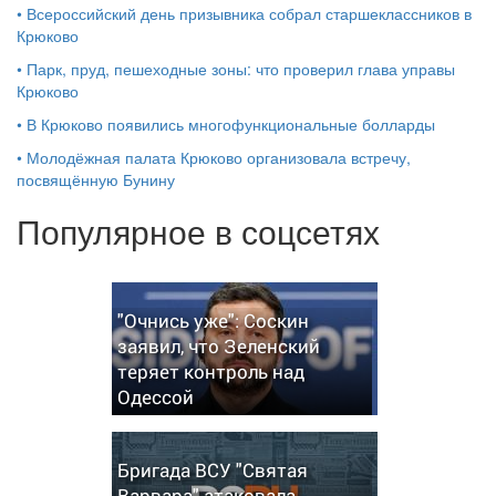
•
Всероссийский день призывника собрал старшеклассников в
Крюково
•
Парк, пруд, пешеходные зоны: что проверил глава управы
Крюково
•
В Крюково появились многофункциональные болларды
•
Молодёжная палата Крюково организовала встречу,
посвящённую Бунину
Популярное в соцсетях
"Очнись уже": Соскин
заявил, что Зеленский
теряет контроль над
Одессой
Бригада ВСУ "Святая
Варвара" атаковала