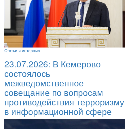
Статьи и интервью
23.07.2026:
В Кемерово
состоялось
межведомственное
совещание по вопросам
противодействия терроризму
в информационной сфере