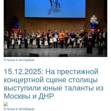
Статьи и интервью
15.12.2025:
На престижной
концертной сцене столицы
выступили юные таланты из
Москвы и ДНР
Статьи и интервью