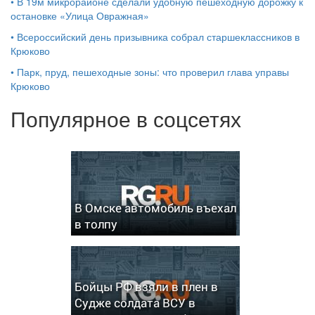
•
В 19м микрорайоне сделали удобную пешеходную дорожку к
остановке «Улица Овражная»
•
Всероссийский день призывника собрал старшеклассников в
Крюково
•
Парк, пруд, пешеходные зоны: что проверил глава управы
Крюково
Популярное в соцсетях
В Омске автомобиль въехал
в толпу
Бойцы РФ взяли в плен в
Судже солдата ВСУ в