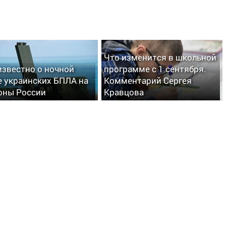
Что изменится в школьной
известно о ночной
программе с 1 сентября.
е украинских БПЛА на
Комментарий Сергея
оны России
Кравцова