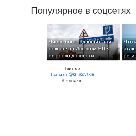
Популярное в соцсетях
Число пострадавших при
Что 
пожаре на Ильском НПЗ
атак
выросло до шести
реги
Твиттер
Твиты от @kriukovskie
В контакте