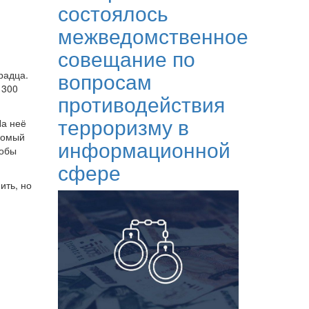
состоялось
межведомственное
совещание по
вопросам
радца.
 300
противодействия
терроризму в
На неё
комый
информационной
кобы
сфере
ить, но