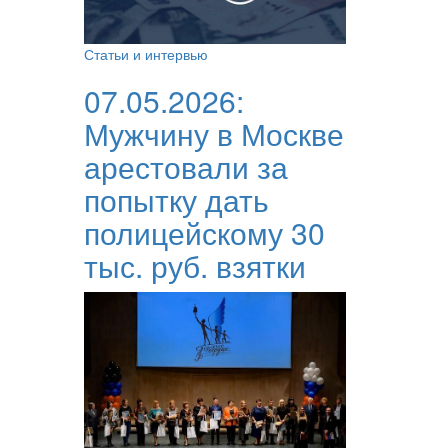
Статьи и интервью
07.05.2026:
Мужчину в Москве
арестовали за
попытку дать
полицейскому 30
тыс. руб. взятки