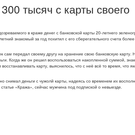
300 тысяч с карты своего
зреваемого в краже денег с банковской карты 20-летнего зеленог
летний знакомый за год похитил с его сберегательного счета более
к сам передал своему другу на хранение свою банковскую карту. 
ьги. Когда же он решил воспользоваться накопленной суммой, зна
л восстанавливать карту, выяснилось, что с неё всё то время, что я
но снимал деньги с чужолй карты, надеясь со временем их восполн
о статье «Кража», сейчас мужчина под подпиской о невыезде.