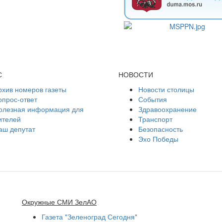
С
НОВОСТИ
рхив номеров газеты
Новости столицы
опрос-ответ
События
олезная информация для
Здравоохранение
ителей
Транспорт
аш депутат
Безопасность
Эхо Победы
Окружные СМИ ЗелАО
Газета "Зеленоград Сегодня"