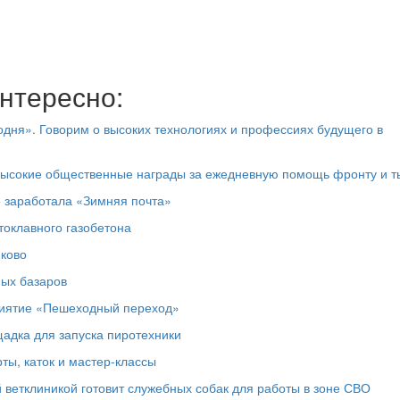
нтересно:
дня». Говорим о высоких технологиях и профессиях будущего в
высокие общественные награды за ежедневную помощь фронту и т
е заработала «Зимняя почта»
токлавного газобетона
юково
ных базаров
риятие «Пешеходный переход»
адка для запуска пиротехники
ты, каток и мастер‑классы
 ветклиникой готовит служебных собак для работы в зоне СВО