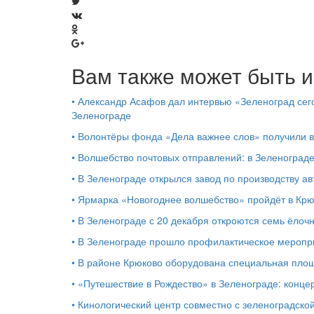
Вам также может быть и
•
Александр Асафов дал интервью «Зеленоград сего
Зеленограде
•
Волонтёры фонда «Дела важнее слов» получили 
•
Волшебство почтовых отправлений: в Зеленоград
•
В Зеленограде открылся завод по производству ав
•
Ярмарка «Новогоднее волшебство» пройдёт в Кр
•
В Зеленограде с 20 декабря откроются семь ёлоч
•
В Зеленограде прошло профилактическое мероп
•
В районе Крюково оборудована специальная площ
•
«Путешествие в Рождество» в Зеленограде: концер
•
Кинологический центр совместно с зеленоградской