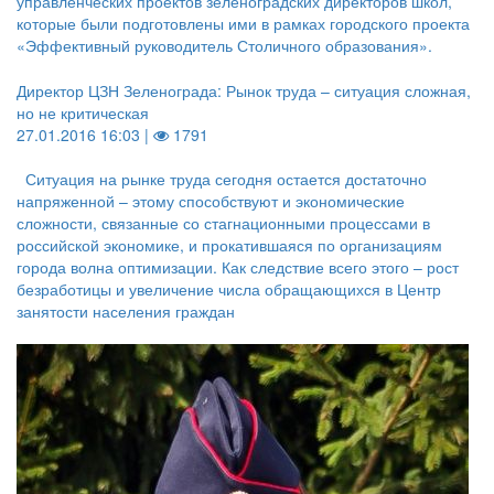
управленческих проектов зеленоградских директоров школ,
которые были подготовлены ими в рамках городского проекта
«Эффективный руководитель Столичного образования».
Директор ЦЗН Зеленограда: Рынок труда – ситуация сложная,
но не критическая
27.01.2016 16:03 |
1791
Ситуация на рынке труда сегодня остается достаточно
напряженной – этому способствуют и экономические
сложности, связанные со стагнационными процессами в
российской экономике, и прокатившаяся по организациям
города волна оптимизации. Как следствие всего этого – рост
безработицы и увеличение числа обращающихся в Центр
занятости населения граждан