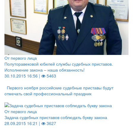
От первого лица
Полуторавековой юбилей службы судебных приставов.
Исполнение закона – наша обязанность!
30.10.2015 16:56 |
5463
Первого ноября российские судебные приставы будут
отмечать свой профессиональный праздник
От первого лица
Задача судебных приставов соблюдать букву закона
28.09.2015 16:21 |
3627