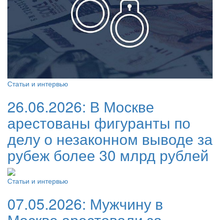
Статьи и интервью
26.06.2026:
В Москве
арестованы фигуранты по
делу о незаконном выводе за
рубеж более 30 млрд рублей
Статьи и интервью
07.05.2026:
Мужчину в
Москве арестовали за