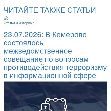
ЧИТАЙТЕ ТАКЖЕ СТАТЬИ
Статьи и интервью
23.07.2026:
В Кемерово
состоялось
межведомственное
совещание по вопросам
противодействия терроризму
в информационной сфере