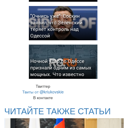
"Очнись уже": Соскин
заявил, что Зеленский
теряет контроль над
Одессой
Ночной удар по Одессе
признали одним из самых
мощных. Что известно
Твиттер
Твиты от @kriukovskie
В контакте
ЧИТАЙТЕ ТАКЖЕ СТАТЬИ