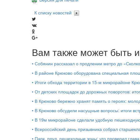
К списку новостей
Вам также может быть и
•
Собянин рассказал о продлении метро до «Сколк
•
В районе Крюково оборудована специальная площ
•
Итоги обхода территории в 15‑м микрорайоне Крю
•
От детских площадок до дорожных поворотов: ито
•
В Крюково бережно хранят память о героях: моло
•
В Крюково обсудили насущные вопросы: итоги вст
•
В 19м микрорайоне сделали удобную пешеходную
•
Всероссийский день призывника собрал старшекл
•
Парк, пруд, пешеходные зоны: что проверил глав