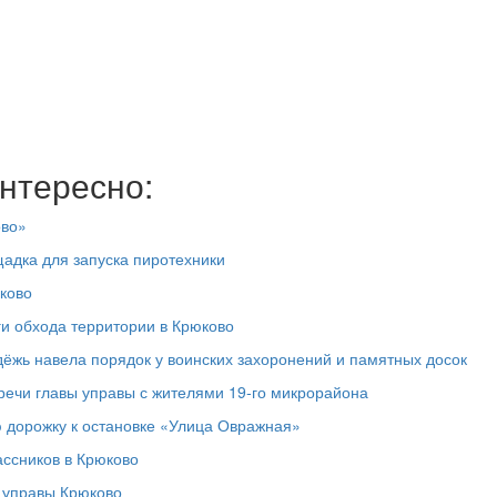
нтересно:
ово»
адка для запуска пиротехники
ково
ги обхода территории в Крюково
дёжь навела порядок у воинских захоронений и памятных досок
речи главы управы с жителями 19‑го микрорайона
 дорожку к остановке «Улица Овражная»
ассников в Крюково
а управы Крюково