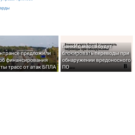
ларды
Банки с марта будут
нтрансе предложили
блокировать переводы при
об финансирования
обнаружении вредоносного
ты трасс от атак БПЛА
ПО