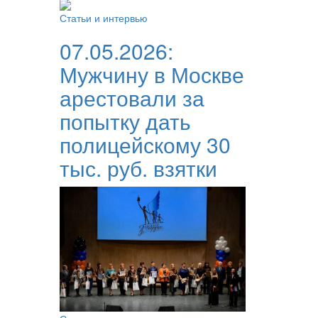
Статьи и интервью
07.05.2026:
Мужчину в Москве
арестовали за
попытку дать
полицейскому 30
тыс. руб. взятки