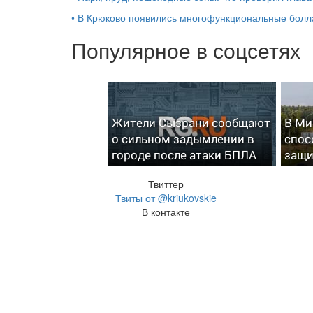
•
В Крюково появились многофункциональные бол
Популярное в соцсетях
Жители Сызрани сообщают
В Ми
о сильном задымлении в
спос
городе после атаки БПЛА
защи
Твиттер
Твиты от @kriukovskie
В контакте