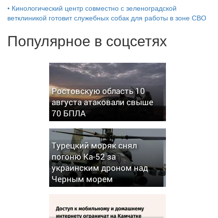
•
Кинологический центр совместно с зеленоградской
ветклиникой готовит служебных собак для работы в зоне СВО
Популярное в соцсетях
Ростовскую область 10
августа атаковали свыше
70 БПЛА
Турецкий моряк снял
погоню Ка-52 за
украинским дроном над
Черным морем