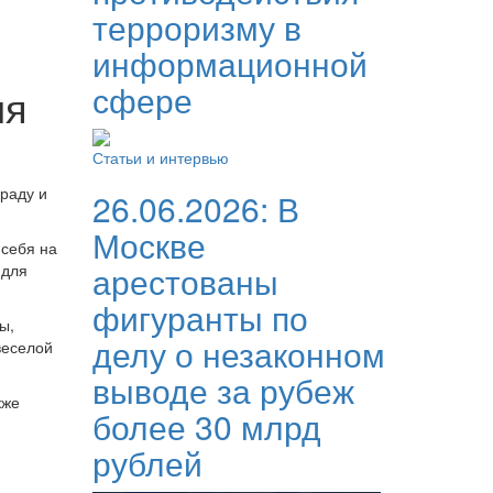
терроризму в
информационной
сфере
ия
Статьи и интервью
раду и
26.06.2026:
В
Москве
 себя на
арестованы
 для
фигуранты по
ы,
делу о незаконном
веселой
выводе за рубеж
кже
более 30 млрд
рублей