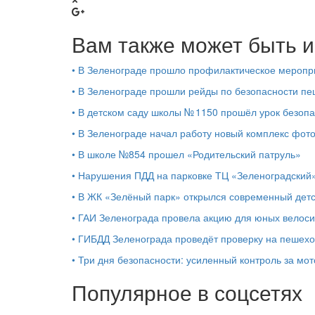
Вам также может быть и
•
В Зеленограде прошло профилактическое мероп
•
В Зеленограде прошли рейды по безопасности п
•
В детском саду школы № 1150 прошёл урок безоп
•
В Зеленограде начал работу новый комплекс фо
•
В школе №854 прошел «Родительский патруль»
•
Нарушения ПДД на парковке ТЦ «Зеленоградский»
•
В ЖК «Зелёный парк» открылся современный детс
•
ГАИ Зеленограда провела акцию для юных велос
•
ГИБДД Зеленограда проведёт проверку на пешех
•
Три дня безопасности: усиленный контроль за мо
Популярное в соцсетях