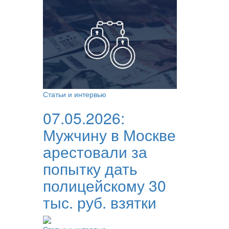
Статьи и интервью
07.05.2026:
Мужчину в Москве
арестовали за
попытку дать
полицейскому 30
тыс. руб. взятки