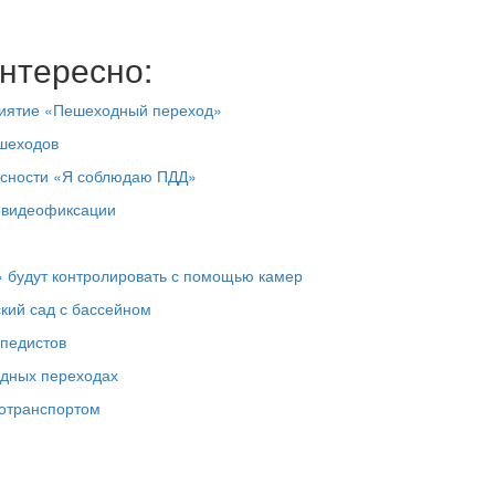
нтересно:
риятие «Пешеходный переход»
ешеходов
асности «Я соблюдаю ПДД»
товидеофиксации
 будут контролировать с помощью камер
кий сад с бассейном
ипедистов
одных переходах
тотранспортом