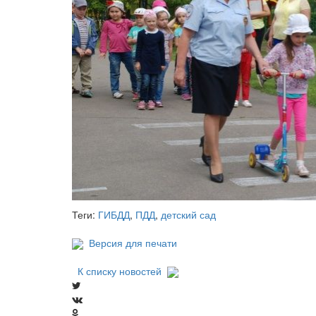
Теги:
ГИБДД
,
ПДД
,
детский сад
Версия для печати
К списку новостей