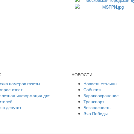
С
НОВОСТИ
рхив номеров газеты
Новости столицы
опрос-ответ
События
олезная информация для
Здравоохранение
ителей
Транспорт
аш депутат
Безопасность
Эхо Победы