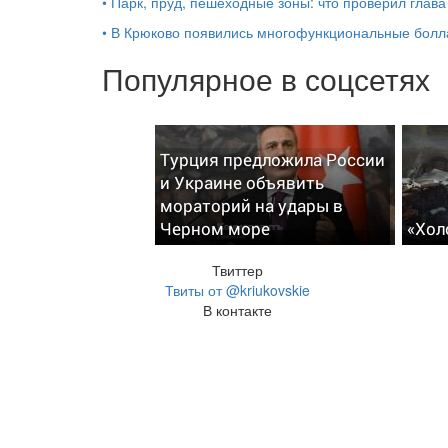
•
Парк, пруд, пешеходные зоны: что проверил глав
•
В Крюково появились многофункциональные бол
Популярное в соцсетях
Турция предложила России
и Украине объявить
мораторий на удары в
Черном море
«Хол
Твиттер
Твиты от @kriukovskie
В контакте