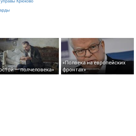
а управы Крюково
ларды
«Полвека на европейских
остой — полчеловека»
фронтах»