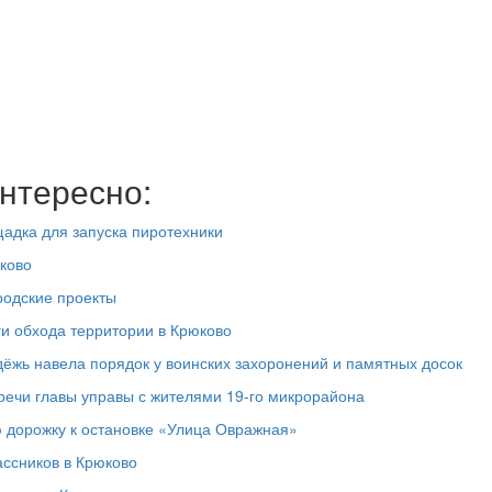
нтересно:
адка для запуска пиротехники
ково
родские проекты
ги обхода территории в Крюково
дёжь навела порядок у воинских захоронений и памятных досок
речи главы управы с жителями 19‑го микрорайона
 дорожку к остановке «Улица Овражная»
ассников в Крюково