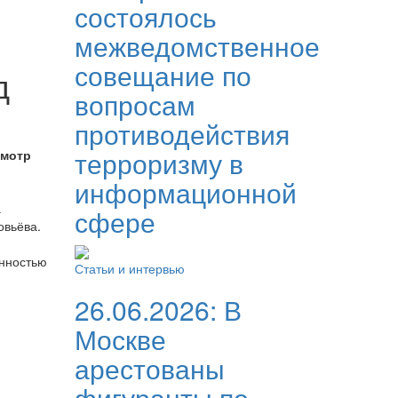
состоялось
межведомственное
совещание по
д
вопросам
противодействия
терроризму в
смотр
информационной
а
сфере
овьёва.
енностью
Статьи и интервью
26.06.2026:
В
Москве
арестованы
фигуранты по