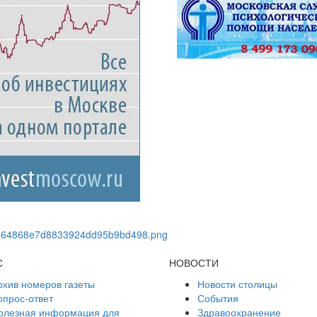
С
НОВОСТИ
рхив номеров газеты
Новости столицы
опрос-ответ
События
олезная информация для
Здравоохранение