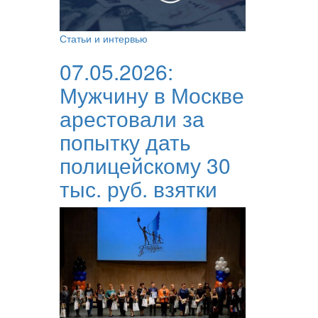
Статьи и интервью
07.05.2026:
Мужчину в Москве
арестовали за
попытку дать
полицейскому 30
тыс. руб. взятки