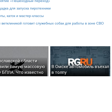
риятие «Пешеходный переход»
адка для запуска пиротехники
ты, каток и мастер‑классы
 ветклиникой готовит служебных собак для работы в зоне СВО
ославской области
зили самую массовую
В Омске автомобиль въехал
у БПЛА. Что известно
в толпу