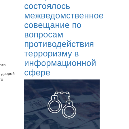
состоялось
межведомственное
совещание по
вопросам
противодействия
терроризму в
информационной
рта.
сфере
, дверей
го