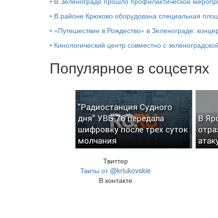
•
В Зеленограде прошло профилактическое мероп
•
В районе Крюково оборудована специальная площ
•
«Путешествие в Рождество» в Зеленограде: концер
•
Кинологический центр совместно с зеленоградской
Популярное в соцсетях
"Радиостанция Судного
дня" УВБ-76 передала
В Яр
шифровку после трех суток
отра
молчания
атак
Твиттер
Твиты от @kriukovskie
В контакте