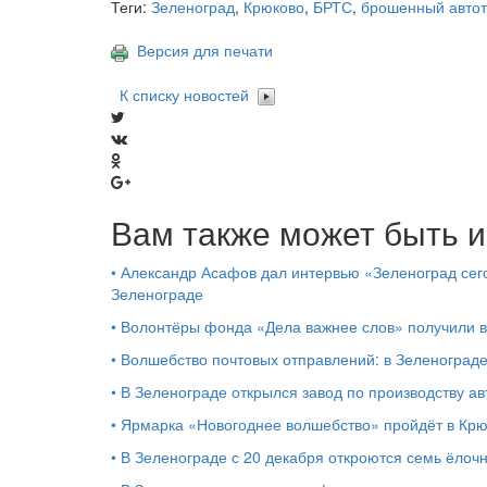
Теги:
Зеленоград
,
Крюково
,
БРТС
,
брошенный автот
Версия для печати
К списку новостей
Вам также может быть и
•
Александр Асафов дал интервью «Зеленоград сего
Зеленограде
•
Волонтёры фонда «Дела важнее слов» получили 
•
Волшебство почтовых отправлений: в Зеленоград
•
В Зеленограде открылся завод по производству ав
•
Ярмарка «Новогоднее волшебство» пройдёт в Кр
•
В Зеленограде с 20 декабря откроются семь ёлоч