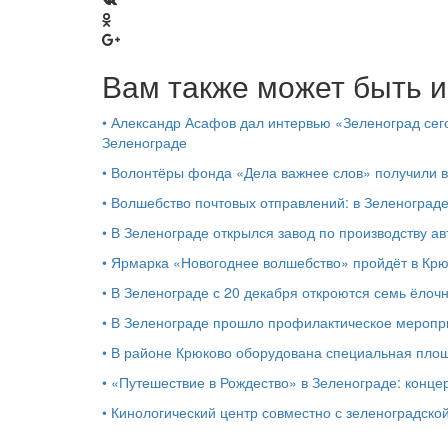
Вам также может быть и
•
Александр Асафов дал интервью «Зеленоград сего
Зеленограде
•
Волонтёры фонда «Дела важнее слов» получили 
•
Волшебство почтовых отправлений: в Зеленоград
•
В Зеленограде открылся завод по производству ав
•
Ярмарка «Новогоднее волшебство» пройдёт в Кр
•
В Зеленограде с 20 декабря откроются семь ёлоч
•
В Зеленограде прошло профилактическое мероп
•
В районе Крюково оборудована специальная площ
•
«Путешествие в Рождество» в Зеленограде: концер
•
Кинологический центр совместно с зеленоградской