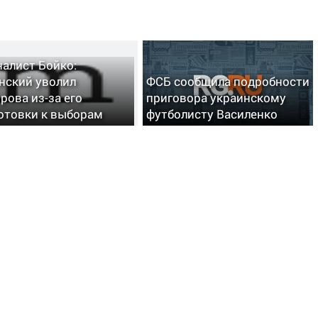
алист Бойко:
нский уволил
ФСБ сообщила подробности
рова из-за его
приговора украинскому
отовки к выборам
футболисту Василенко