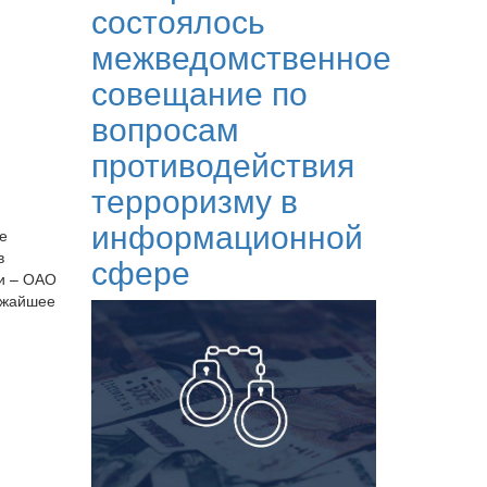
состоялось
межведомственное
совещание по
вопросам
противодействия
терроризму в
информационной
е
в
сфере
ли – ОАО
лижайшее