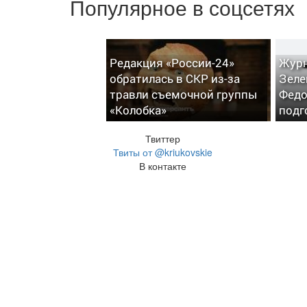
Популярное в соцсетях
Редакция «России-24»
Журн
обратилась в СКР из-за
Зеле
травли съемочной группы
Федо
«Колобка»
подг
Твиттер
Твиты от @kriukovskie
В контакте