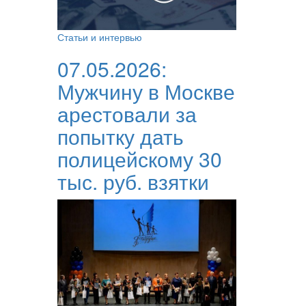
Статьи и интервью
07.05.2026:
Мужчину в Москве
арестовали за
попытку дать
полицейскому 30
тыс. руб. взятки