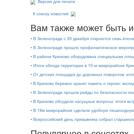
Версия для печати
К списку новостей
Вам также может быть и
•
В Зеленограде с 20 декабря откроются семь ёлоч
•
В Зеленограде прошло профилактическое мероп
•
В районе Крюково оборудована специальная площ
•
Итоги обхода территории в 15‑м микрорайоне Крю
•
От детских площадок до дорожных поворотов: ито
•
В Крюково бережно хранят память о героях: моло
•
В Зеленограде прошли рейды по безопасности п
•
В Крюково обсудили насущные вопросы: итоги вст
•
В 19м микрорайоне сделали удобную пешеходную
•
Всероссийский день призывника собрал старшекл
Популярное в соцсетях