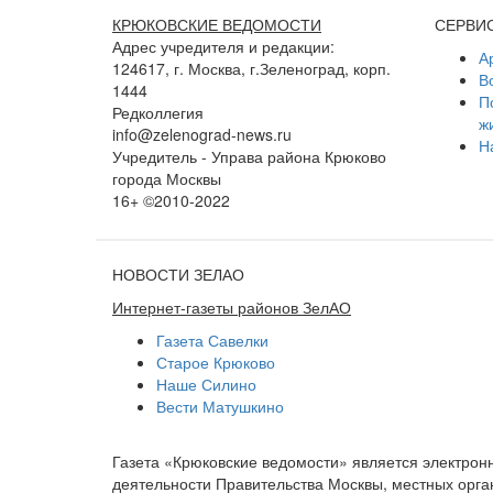
КРЮКОВСКИЕ ВЕДОМОСТИ
СЕРВИ
Адрес учредителя и редакции:
А
124617, г. Москва, г.Зеленоград, корп.
В
1444
П
Редколлегия
ж
info@zelenograd-news.ru
Н
Учредитель - Управа района Крюково
города Москвы
16+ ©2010-2022
НОВОСТИ ЗЕЛАО
Интернет-газеты районов ЗелАО
Газета Савелки
Старое Крюково
Наше Силино
Вести Матушкино
Газета «Крюковские ведомости» является электро
деятельности Правительства Москвы, местных орган