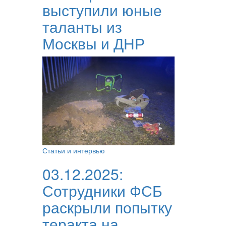
выступили юные
таланты из
Москвы и ДНР
Статьи и интервью
03.12.2025:
Сотрудники ФСБ
раскрыли попытку
теракта на