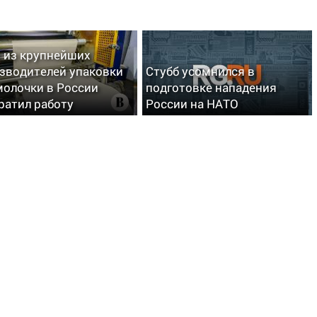
 из крупнейших
зводителей упаковки
Стубб усомнился в
молочки в России
подготовке нападения
ратил работу
России на НАТО