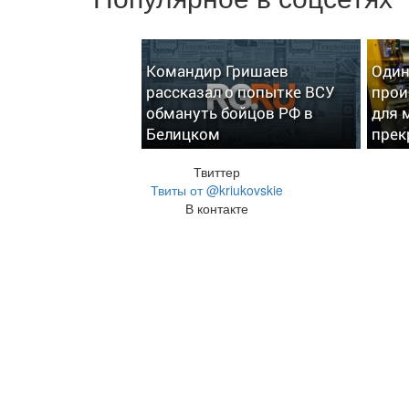
Командир Гришаев
Один
рассказал о попытке ВСУ
прои
обмануть бойцов РФ в
для 
Белицком
прек
Твиттер
Твиты от @kriukovskie
В контакте