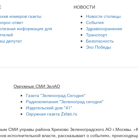
С
НОВОСТИ
рхив номеров газеты
Новости столицы
опрос-ответ
События
олезная информация для
Здравоохранение
ителей
Транспорт
аш депутат
Безопасность
Эхо Победы
Окружные СМИ ЗелАО
Газета "Зеленоград Сегодня"
Радиокомпания "Зеленоград сегодня"
Издательский дом "41"
Окружная газета Zelao.ru
нным СМИ управы района Крюково Зеленоградского АО г.Москвы. «
ов исполнительной власти, рассказывает о событиях, происходящих