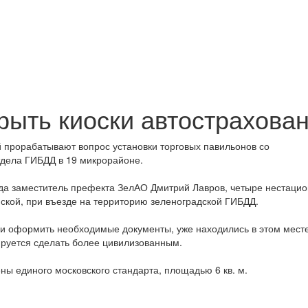
рыть киоски автострахова
й прорабатывают вопрос установки торговых павильонов со
тдела ГИБДД в 19 микрорайоне.
ода заместитель префекта ЗелАО Дмитрий Лавров, четыре нестаци
пской, при въезде на территорию зеленоградской ГИБДД.
ли оформить необходимые документы, уже находились в этом месте
ируется сделать более цивилизованным.
ы единого московского стандарта, площадью 6 кв. м.