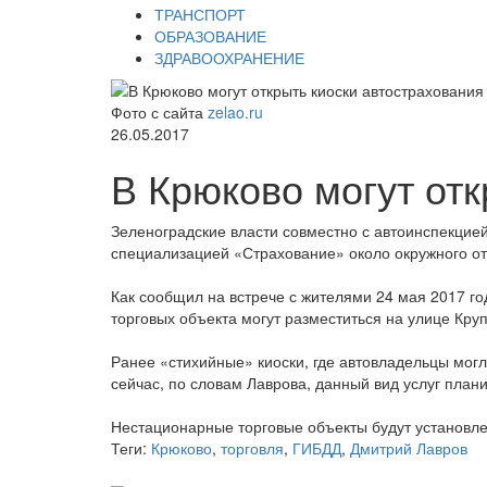
ТРАНСПОРТ
ОБРАЗОВАНИЕ
ЗДРАВООХРАНЕНИЕ
Фото с сайта
zelao.ru
26.05.2017
В Крюково могут отк
Зеленоградские власти совместно с автоинспекцие
специализацией «Страхование» около окружного о
Как сообщил на встрече с жителями 24 мая 2017 г
торговых объекта могут разместиться на улице Кру
Ранее «стихийные» киоски, где автовладельцы мог
сейчас, по словам Лаврова, данный вид услуг план
Нестационарные торговые объекты будут установлен
Теги:
Крюково
,
торговля
,
ГИБДД
,
Дмитрий Лавров