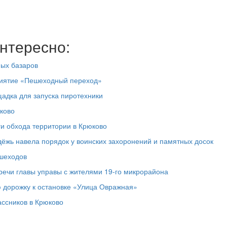
нтересно:
ных базаров
риятие «Пешеходный переход»
адка для запуска пиротехники
ково
ги обхода территории в Крюково
дёжь навела порядок у воинских захоронений и памятных досок
ешеходов
речи главы управы с жителями 19‑го микрорайона
 дорожку к остановке «Улица Овражная»
ассников в Крюково