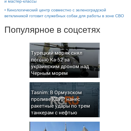
и мастер‑классы
•
Кинологический центр совместно с зеленоградской
ветклиникой готовит служебных собак для работы в зоне СВО
Популярное в соцсетях
Турецкий моряк снял
погоню Ка-52 за
украинским дроном над
Черным морем
Tasnim: В Ормузском
проливе КСИР нанес
ракетные удары по трем
танкерам с нефтью