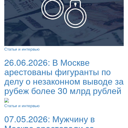
Статьи и интервью
26.06.2026:
В Москве
арестованы фигуранты по
делу о незаконном выводе за
рубеж более 30 млрд рублей
Статьи и интервью
07.05.2026:
Мужчину в