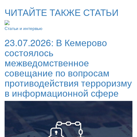
ЧИТАЙТЕ ТАКЖЕ СТАТЬИ
Статьи и интервью
23.07.2026:
В Кемерово
состоялось
межведомственное
совещание по вопросам
противодействия терроризму
в информационной сфере