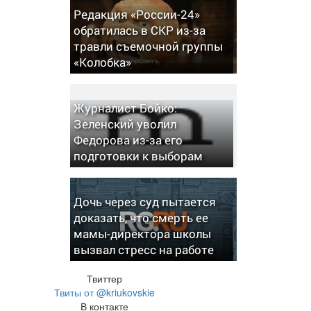
Редакция «России-24»
обратилась в СКР из-за
травли съемочной группы
«Колобка»
Журналист Бойко:
Зеленский уволил
Федорова из-за его
подготовки к выборам
Дочь через суд пытается
доказать, что смерть ее
мамы-директора школы
вызвал стресс на работе
Твиттер
Твиты от @kriukovskie
В контакте