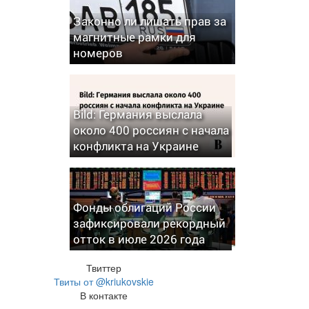
Законно ли лишать прав за
магнитные рамки для
номеров
Bild: Германия выслала
около 400 россиян с начала
конфликта на Украине
Фонды облигаций России
зафиксировали рекордный
отток в июле 2026 года
Твиттер
Твиты от @kriukovskie
В контакте