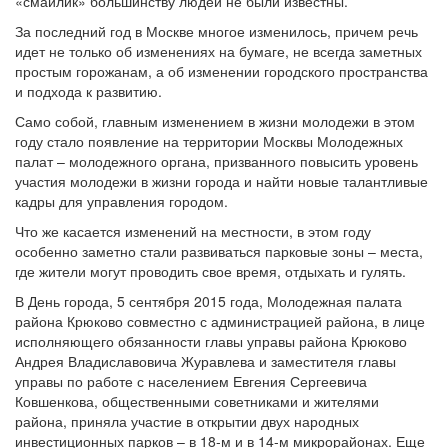
«смайлик» большинству людей не были известны.
За последний год в Москве многое изменилось, причем речь
идет не только об изменениях на бумаге, не всегда заметных
простым горожанам, а об изменении городского пространства
и подхода к развитию.
Само собой, главным изменением в жизни молодежи в этом
году стало появление на территории Москвы Молодежных
палат – молодежного органа, призванного повысить уровень
участия молодежи в жизни города и найти новые талантливые
кадры для управления городом.
Что же касается изменений на местности, в этом году
особенно заметно стали развиваться парковые зоны – места,
где жители могут проводить свое время, отдыхать и гулять.
В День города, 5 сентября 2015 года, Молодежная палата
района Крюково совместно с администрацией района, в лице
исполняющего обязанности главы управы района Крюково
Андрея Владиславовича Журавлева и заместителя главы
управы по работе с населением Евгения Сергеевича
Ковшенкова, общественными советниками и жителями
района, приняла участие в открытии двух народных
инвестиционных парков – в 18-м и в 14-м микрорайонах. Еще