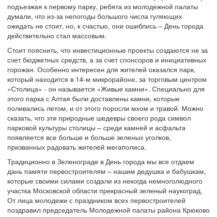
подъезжая к первому парку, ребята из молодежной палаты
думали, что из-за непогоды большого числа гуляющих
ожидать не стоит, но, к счастью, они ошиблись – День города
действительно стал массовым.
Стоит пояснить, что инвестиционные проекты создаются не за
счет бюджетных средств, а за счет спонсоров и инициативных
горожан. Особенно интересен для жителей оказался парк,
который находится в 14-м микрорайоне, за торговым центром
«Столица» - он называется «Живые камни». Специально для
этого парка с Алтая были доставлены камни, которые
поливались летом, и от этого поросли мхом и травой. Можно
сказать, что эти природные шедевры своего рода символ
парковой культуры столицы – среди камней и асфальта
появляется все больше и больше зеленых уголков,
призванных радовать жителей мегаполиса.
Традиционно в Зеленограде в День города мы все отдаем
дань памяти первостроителям – нашим дедушка и бабушкам,
которые своими силами создали из некогда немноголюдного
участка Московской области прекрасный зеленый наукоград.
От лица молодежи с праздником всех первостроителей
поздравил председатель Молодежной палаты района Крюково