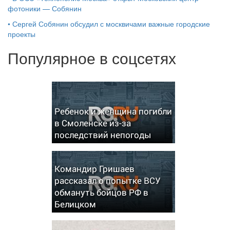
фотоники — Собянин
•
Сергей Собянин обсудил с москвичами важные городские
проекты
Популярное в соцсетях
Ребенок и женщина погибли
в Смоленске из-за
последствий непогоды
Командир Гришаев
рассказал о попытке ВСУ
обмануть бойцов РФ в
Белицком