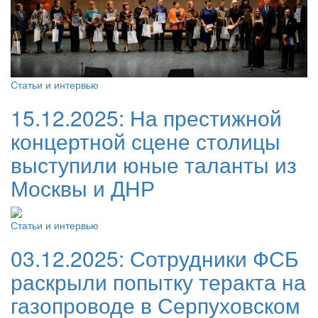
Статьи и интервью
15.12.2025:
На престижной
концертной сцене столицы
выступили юные таланты из
Москвы и ДНР
Статьи и интервью
03.12.2025:
Сотрудники ФСБ
раскрыли попытку теракта на
газопроводе в Серпуховском