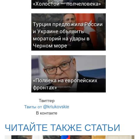
«Холостой — полчеловека»
Турция предложила России
и Украине объявить
мораторий на удары в
Черном море
«Полвека на европейских
фронтах»
Твиттер
Твиты от @kriukovskie
В контакте
ЧИТАЙТЕ ТАКЖЕ СТАТЬИ