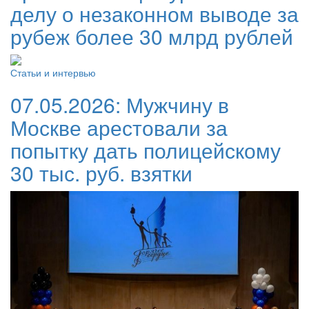
делу о незаконном выводе за
рубеж более 30 млрд рублей
Статьи и интервью
07.05.2026:
Мужчину в
Москве арестовали за
попытку дать полицейскому
30 тыс. руб. взятки