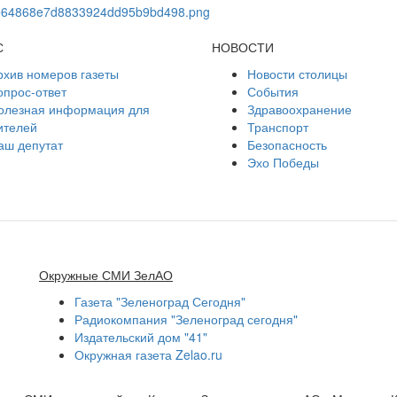
С
НОВОСТИ
рхив номеров газеты
Новости столицы
опрос-ответ
События
олезная информация для
Здравоохранение
ителей
Транспорт
аш депутат
Безопасность
Эхо Победы
Окружные СМИ ЗелАО
Газета "Зеленоград Сегодня"
Радиокомпания "Зеленоград сегодня"
Издательский дом "41"
Окружная газета Zelao.ru