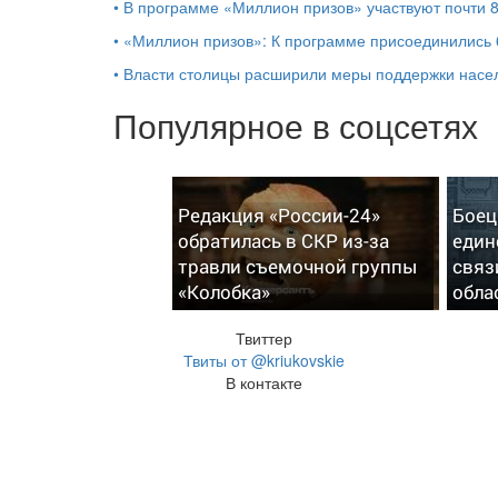
•
В программе «Миллион призов» участвуют почти 
•
«Миллион призов»: К программе присоединились 
•
Власти столицы расширили меры поддержки насе
Популярное в соцсетях
Редакция «России-24»
Боец
обратилась в СКР из-за
един
травли съемочной группы
связ
«Колобка»
обла
Твиттер
Твиты от @kriukovskie
В контакте