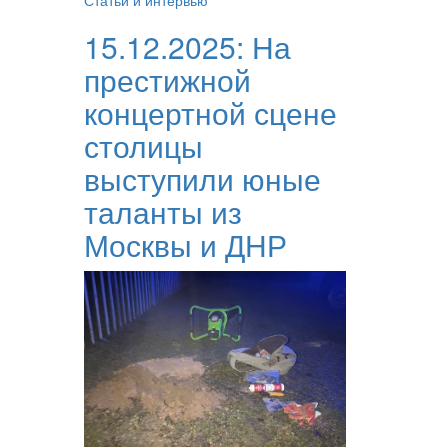
Статьи и интервью
15.12.2025:
На
престижной
концертной сцене
столицы
выступили юные
таланты из
Москвы и ДНР