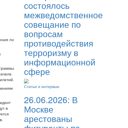
состоялось
межведомственное
совещание по
вопросам
ения по
противодействия
терроризму в
в
информационной
ограммы
сфере
начала
илетий.
Статьи и интервью
ешениям
26.06.2026:
В
зидент
Москве
ут в
уется
арестованы
в.
фигуранты по