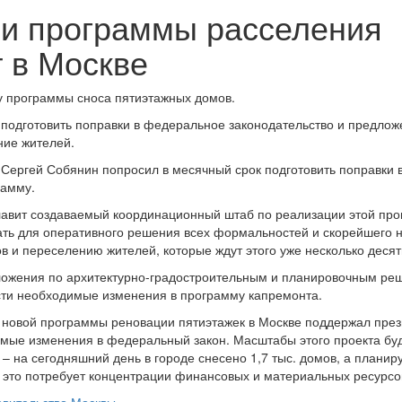
ии программы расселения
т в Москве
пу программы сноса пятиэтажных домов.
подготовить поправки в федеральное законодательство и предлож
ние жителей.
 Сергей Собянин попросил в месячный срок подготовить поправки 
рамму.
главит создаваемый координационный штаб по реализации этой пр
вать для оперативного решения всех формальностей и скорейшего 
 и переселению жителей, которые ждут этого уже несколько десят
ложения по архитектурно-градостроительным и планировочным р
сти необходимые изменения в программу капремонта.
 новой программы реновации пятиэтажек в Москве поддержал пре
мые изменения в федеральный закон. Масштабы этого проекта буд
 на сегодняшний день в городе снесено 1,7 тыс. домов, а планир
, это потребует концентрации финансовых и материальных ресурсо