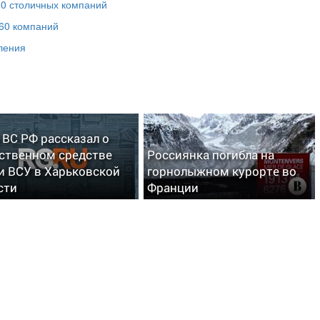
80 столичных компаний
60 компаний
ления
 ВС РФ рассказал о
ственном средстве
Россиянка погибла на
и ВСУ в Харьковской
горнолыжном курорте во
сти
Франции