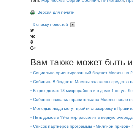
Теги:
Мэр Москвы Сергей Собянин
,
Пятиэтажки
,
Пра
Версия для печати
К списку новостей
Вам также может быть и
•
Социально ориентированный бюджет Москвы на 2
•
Собянин: В бюджете Москвы заложены средства н
•
В трех домах 18 микрорайона и в доме 1 по ул. 
•
Собянин назначил правительство Москвы после п
•
Молодые люди могут пройти стажировку в Правите
•
Пять домов в 19-м мкр расселят в первую очередь
•
Список партнеров программы «Миллион призов» 