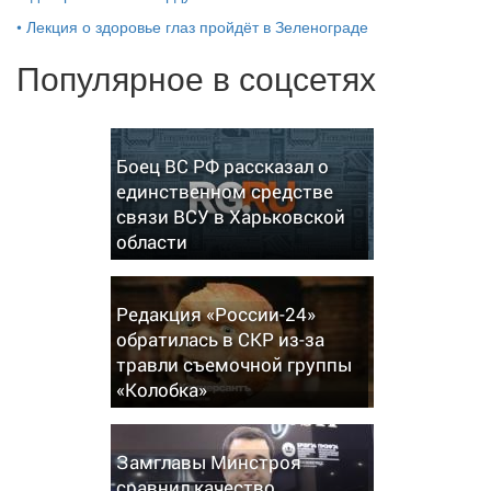
•
Лекция о здоровье глаз пройдёт в Зеленограде
Популярное в соцсетях
Боец ВС РФ рассказал о
единственном средстве
связи ВСУ в Харьковской
области
Редакция «России-24»
обратилась в СКР из-за
травли съемочной группы
«Колобка»
Замглавы Минстроя
сравнил качество