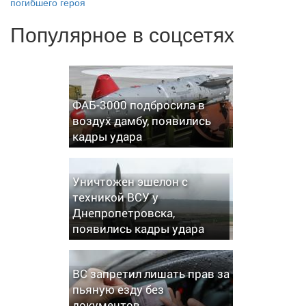
погибшего героя
Популярное в соцсетях
ФАБ-3000 подбросила в
воздух дамбу, появились
кадры удара
Уничтожен эшелон с
техникой ВСУ у
Днепропетровска,
появились кадры удара
ВС запретил лишать прав за
пьяную езду без
документов,