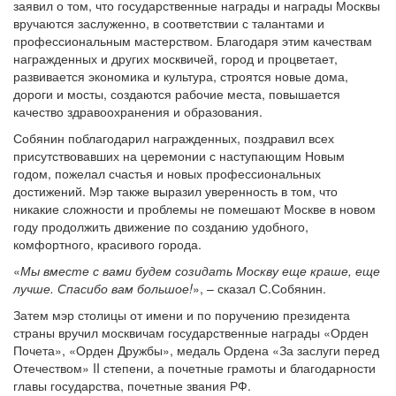
заявил о том, что государственные награды и награды Москвы
вручаются заслуженно, в соответствии с талантами и
профессиональным мастерством. Благодаря этим качествам
награжденных и других москвичей, город и процветает,
развивается экономика и культура, строятся новые дома,
дороги и мосты, создаются рабочие места, повышается
качество здравоохранения и образования.
Собянин поблагодарил награжденных, поздравил всех
присутствовавших на церемонии с наступающим Новым
годом, пожелал счастья и новых профессиональных
достижений. Мэр также выразил уверенность в том, что
никакие сложности и проблемы не помешают Москве в новом
году продолжить движение по созданию удобного,
комфортного, красивого города.
«
Мы вместе с вами будем созидать Москву еще краше, еще
лучше. Спасибо вам большое!
», – сказал С.Собянин.
Затем мэр столицы от имени и по поручению президента
страны вручил москвичам государственные награды «Орден
Почета», «Орден Дружбы», медаль Ордена «За заслуги перед
Отечеством» II степени, а почетные грамоты и благодарности
главы государства, почетные звания РФ.