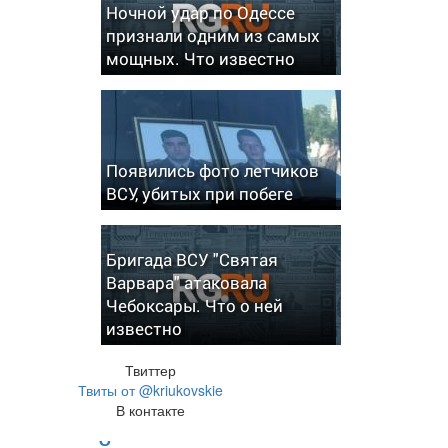
Ночной удар по Одессе
признали одним из самых
мощных. Что известно
Появились фото летчиков
ВСУ, убитых при побеге
Бригада ВСУ "Святая
Варвара" атаковала
Чебоксары. Что о ней
известно
Твиттер
Твиты от @kriukovskie
В контакте