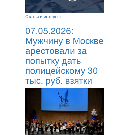
Статьи и интервью
07.05.2026:
Мужчину в Москве
арестовали за
попытку дать
полицейскому 30
тыс. руб. взятки