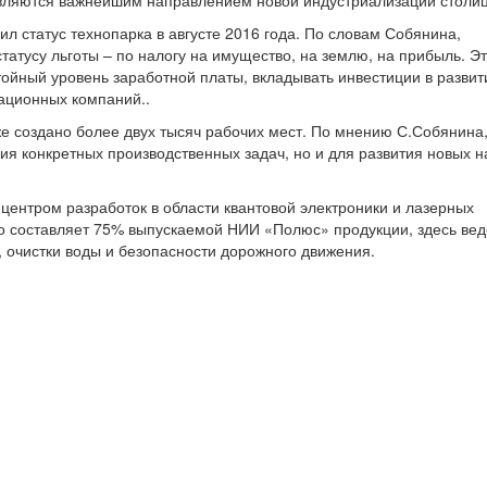
являются важнейшим направлением новой индустриализации столи
л статус технопарка в августе 2016 года. По словам Собянина,
татусу льготы – по налогу на имущество, на землю, на прибыль. Э
йный уровень заработной платы, вкладывать инвестиции в развит
ационных компаний..
е создано более двух тысяч рабочих мест. По мнению С.Собянина,
ия конкретных производственных задач, но и для развития новых 
центром разработок в области квантовой электроники и лазерных
го составляет 75% выпускаемой НИИ «Полюс» продукции, здесь вед
 очистки воды и безопасности дорожного движения.