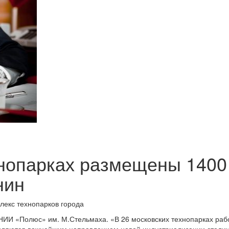
хнопарках размещены 1400
нин
лекс технопарков города
НИИ «Полюс» им. М.Стельмаха. «В 26 московских технопарках раб