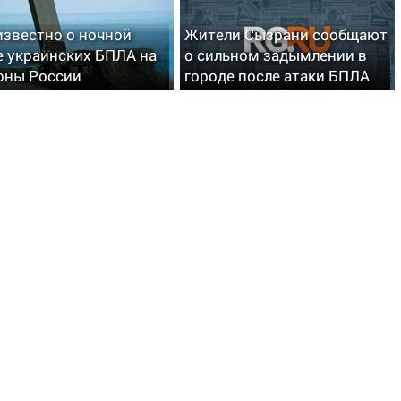
известно о ночной
Жители Сызрани сообщают
е украинских БПЛА на
о сильном задымлении в
оны России
городе после атаки БПЛА