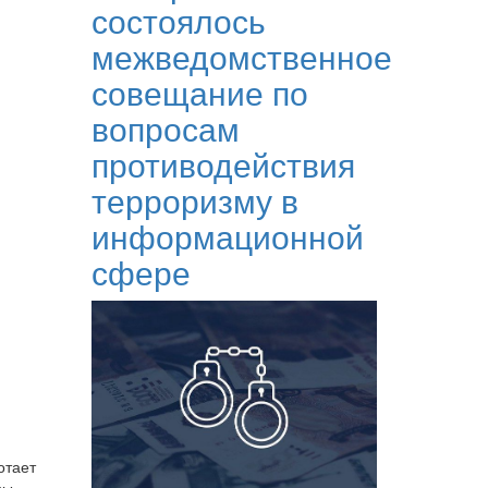
состоялось
межведомственное
совещание по
вопросам
противодействия
терроризму в
информационной
сфере
отает