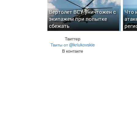
Вертолет ВСУ уничтожен с
Что 
экипажем при попытке
атак
сбежать
реги
Твиттер
Твиты от @kriukovskie
В контакте