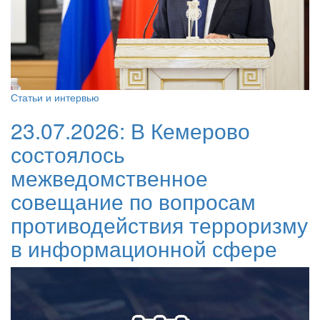
Статьи и интервью
23.07.2026:
В Кемерово
состоялось
межведомственное
совещание по вопросам
противодействия терроризму
в информационной сфере