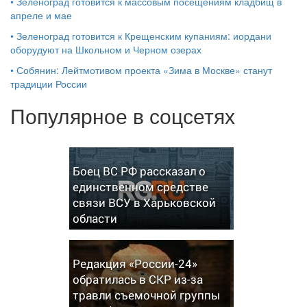
•
Зеленоград готовится к массовым посещениям кладбищ в
апреле и мае
•
Зеленоград готовится к Крещенским купаниям: иордани
оборудуют на Школьном и Черном озерах
•
Собянин: Лейтмотивом проекта «Зима в Москве» станут
традиции России
Популярное в соцсетях
Боец ВС РФ рассказал о
единственном средстве
связи ВСУ в Харьковской
области
Редакция «России-24»
обратилась в СКР из-за
травли съемочной группы