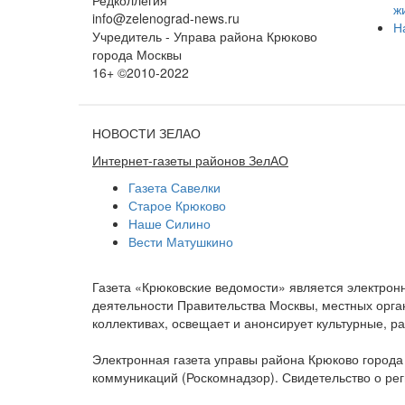
ж
info@zelenograd-news.ru
Н
Учредитель - Управа района Крюково
города Москвы
16+ ©2010-2022
НОВОСТИ ЗЕЛАО
Интернет-газеты районов ЗелАО
Газета Савелки
Старое Крюково
Наше Силино
Вести Матушкино
Газета «Крюковские ведомости» является электро
деятельности Правительства Москвы, местных орган
коллективах, освещает и анонсирует культурные, 
Электронная газета управы района Крюково город
коммуникаций (Роскомнадзор). Свидетельство о ре