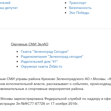
ителей
Транспорт
аш депутат
Безопасность
Эхо Победы
Окружные СМИ ЗелАО
Газета "Зеленоград Сегодня"
Радиокомпания "Зеленоград сегодня"
Издательский дом "41"
Окружная газета Zelao.ru
нным СМИ управы района Крюково Зеленоградского АО г.Москвы. «
ов исполнительной власти, рассказывает о событиях, происходящих
развлекательные и спортивные мероприятия района.
а Москвы зарегистрирована Федеральной службой по надзору в сф
гистрации Эл №ФС77-67726 от 17 ноября 2016г.