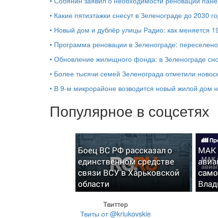
•
Собянин заявил о необходимости реновации пане
•
Какие пятиэтажки снесут в Зеленограде до 2030 го
•
Новый дом и дублёр улицы Радио: как меняется 1
•
Программа реновации в Зеленограде: переселено 
•
Обновление жилищного фонда: в Зеленограде сно
•
Более тысячи семей Зеленограда отметили новос
•
В 9-м микрорайоне возводится новый жилой дом н
Популярное в соцсетях
Боец ВС РФ рассказал о
МАК 
единственном средстве
авиа
связи ВСУ в Харьковской
само
области
Влад
Твиттер
Твиты от @kriukovskie