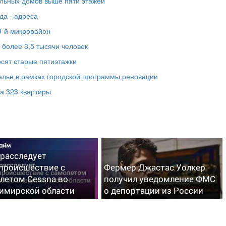
льных домов выше пяти этажей
да - адреса
9-й микрорайон
более 3,5 тысячи человек
сят старые пятиэтажки
елье в рамках городской программы реновации
а 323 квартиры
расследует
происшествие с
Фермер Джастас Уолкер
летом Cessna во
получил уведомление ФМС
имирской области
о депортации из России