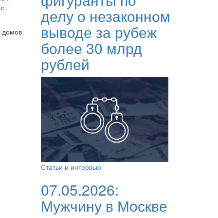
 с
делу о незаконном
выводе за рубеж
и домов
более 30 млрд
рублей
Статьи и интервью
07.05.2026:
Мужчину в Москве