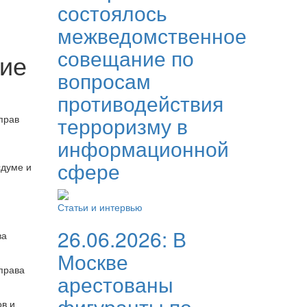
состоялось
межведомственное
совещание по
ние
вопросам
противодействия
терроризму в
прав
информационной
сфере
сдуме и
Статьи и интервью
26.06.2026:
В
ва
Москве
права
арестованы
фигуранты по
ов и