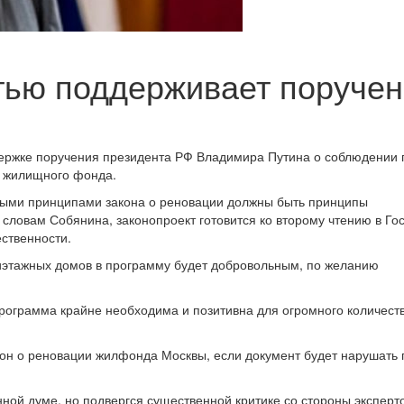
тью поддерживает поруче
ержке поручения президента РФ Владимира Путина о соблюдении 
и жилищного фонда.
ными принципами закона о реновации должны быть принципы
 словам Собянина, законопроект готовится ко второму чтению в Го
ственности.
тиэтажных домов в программу будет добровольным, по желанию
 программа крайне необходима и позитивна для огромного количест
кон о реновации жилфонда Москвы, если документ будет нарушать 
ной думе, но подвергся существенной критике со стороны эксперт