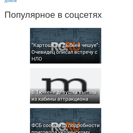
домов
Популярное в соцсетях
"Картошка в рыбьей чешуе":
Очевидец описал встречу с
НЛО
В Тюмени девушка выпала
из кабины аттракциона
ФСБ сообщила подробности
приговора украинскому