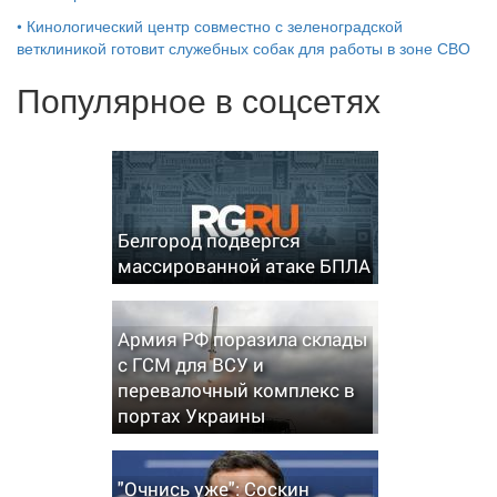
•
Кинологический центр совместно с зеленоградской
ветклиникой готовит служебных собак для работы в зоне СВО
Популярное в соцсетях
Белгород подвергся
массированной атаке БПЛА
Армия РФ поразила склады
с ГСМ для ВСУ и
перевалочный комплекс в
портах Украины
"Очнись уже": Соскин