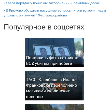
навела порядок у воинских захоронений и памятных досок
•
В Крюково обсудили насущные вопросы: итоги встречи главы
управы с жителями 19‑го микрорайона
Популярное в соцсетях
Появились фото летчиков
ВСУ, убитых при побеге
ТАСС: Кладбище в Ивано-
Франковске переполнено
могилами украинских
военных