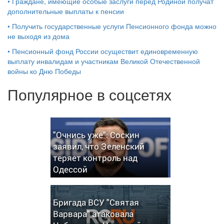
•
Граждане, имеющие особые заслуги перед Родиной получат
дополнительные выплаты к пенсии
•
Получить государственные услуги Пенсионного фонда можно
не выходя из дома
•
Пенсионный фонд России осуществит единовременную
выплату инвалидам и участникам Великой Отечественной
войны ко Дню Победы
Популярное в соцсетях
"Очнись уже": Соскин
заявил, что Зеленский
теряет контроль над
Одессой
Бригада ВСУ "Святая
Варвара" атаковала