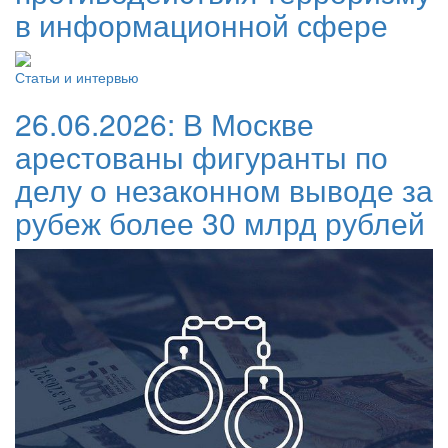
в информационной сфере
Статьи и интервью
26.06.2026:
В Москве
арестованы фигуранты по
делу о незаконном выводе за
рубеж более 30 млрд рублей