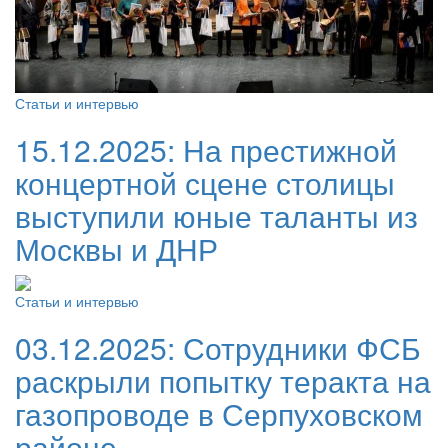
Статьи и интервью
15.12.2025:
На престижной
концертной сцене столицы
выступили юные таланты из
Москвы и ДНР
Статьи и интервью
03.12.2025:
Сотрудники ФСБ
раскрыли попытку теракта на
газопроводе в Серпуховском
районе