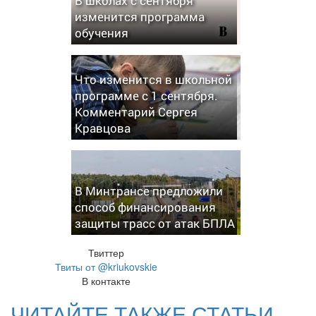
В школах с сентября
изменится программа
обучения
Что изменится в школьной
программе с 1 сентября.
Комментарий Сергея
Кравцова
В Минтрансе предложили
способ финансирования
защиты трасс от атак БПЛА
Твиттер
Твиты от @kriukovskie
В контакте
ЧИТАЙТЕ ТАКЖЕ СТАТЬИ