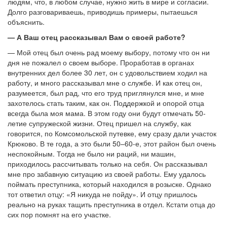
людям, что, в любом случае, нужно жить в мире и согласии.
Долго разговариваешь, приводишь примеры, пытаешься
объяснить.
— А Ваш отец рассказывал Вам о своей работе?
— Мой отец был очень рад моему выбору, потому что он ни
дня не пожалел о своем выборе. Проработав в органах
внутренних дел более 30 лет, он с удовольствием ходил на
работу, и много рассказывал мне о службе. И как отец он,
разумеется, был рад, что его труд приглянулся мне, и мне
захотелось стать таким, как он. Поддержкой и опорой отца
всегда была моя мама. В этом году они будут отмечать 50-
летие супружеской жизни. Отец пришел на службу, как
говорится, по Комсомольской путевке, ему сразу дали участок
Крюково. В те года, а это были 50–60-е, этот район был очень
неспокойным. Тогда не было ни раций, ни машин,
приходилось рассчитывать только на себя. Он рассказывал
мне про забавную ситуацию из своей работы. Ему удалось
поймать преступника, который находился в розыске. Однако
тот ответил отцу: «Я никуда не пойду». И отцу пришлось
реально на руках тащить преступника в отдел. Кстати отца до
сих пор помнят на его участке.