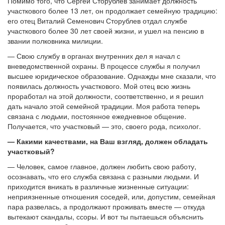
Помимо того, что Сергей Сторублев занимает должность
участкового более 13 лет, он продолжает семейную традицию:
его отец Виталий Семенович Сторублев отдал службе
участкового более 30 лет своей жизни, и ушел на пенсию в
звании полковника милиции.
— Свою службу в органах внутренних дел я начал с
вневедомственной охраны. В процессе службы я получил
высшее юридическое образование. Однажды мне сказали, что
появилась должность участкового. Мой отец всю жизнь
проработал на этой должности, соответственно, и я решил
дать начало этой семейной традиции. Моя работа теперь
связана с людьми, постоянное ежедневное общение.
Получается, что участковый — ​это, своего рода, психолог.
— Какими качествами, на Ваш взгляд, должен обладать
участковый?
— Человек, самое главное, должен любить свою работу,
осознавать, что его служба связана с разными людьми. И
приходится вникать в различные жизненные ситуации:
неприязненные отношения соседей, или, допустим, семейная
пара развелась, а продолжают проживать вместе — ​откуда
вытекают скандалы, ссоры. И вот ты пытаешься объяснить