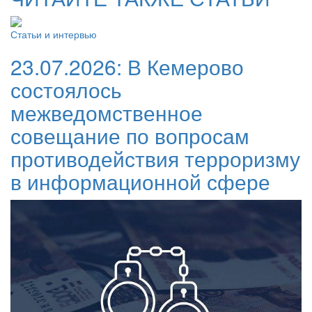
Статьи и интервью
23.07.2026:
В Кемерово
состоялось
межведомственное
совещание по вопросам
противодействия терроризму
в информационной сфере