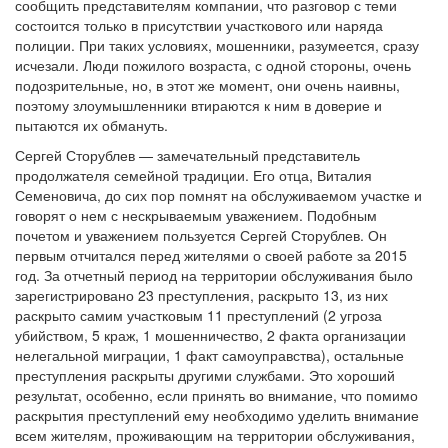
сообщить представителям компании, что разговор с теми
состоится только в присутствии участкового или наряда
полиции. При таких условиях, мошенники, разумеется, сразу
исчезали. Люди пожилого возраста, с одной стороны, очень
подозрительные, но, в этот же момент, они очень наивны,
поэтому злоумышленники втираются к ним в доверие и
пытаются их обмануть.
Сергей Сторублев — ​замечательный представитель
продолжателя семейной традиции. Его отца, Виталия
Семеновича, до сих пор помнят на обслуживаемом участке и
говорят о нем с нескрываемым уважением. Подобным
почетом и уважением пользуется Сергей Сторублев. Он
первым отчитался перед жителями о своей работе за 2015
год. За отчетный период на территории обслуживания было
зарегистрировано 23 преступления, раскрыто 13, из них
раскрыто самим участковым 11 преступлений (2 угроза
убийством, 5 краж, 1 мошенничество, 2 факта организации
нелегальной миграции, 1 факт самоуправства), остальные
преступления раскрыты другими службами. Это хороший
результат, особенно, если принять во внимание, что помимо
раскрытия преступлений ему необходимо уделить внимание
всем жителям, проживающим на территории обслуживания,