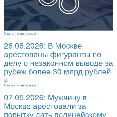
Статьи и интервью
26.06.2026:
В Москве
арестованы фигуранты по
делу о незаконном выводе за
рубеж более 30 млрд рублей
Статьи и интервью
07.05.2026:
Мужчину в
Москве арестовали за
попытку дать полицейскому