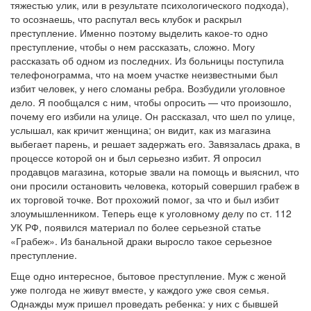
тяжестью улик, или в результате психологического подхода),
то осознаешь, что распутал весь клубок и раскрыл
преступление. Именно поэтому выделить какое-то одно
преступление, чтобы о нем рассказать, сложно. Могу
рассказать об одном из последних. Из больницы поступила
телефонограмма, что на моем участке неизвестными был
избит человек, у него сломаны ребра. Возбудили уголовное
дело. Я пообщался с ним, чтобы опросить — ​что произошло,
почему его избили на улице. Он рассказал, что шел по улице,
услышал, как кричит женщина; он видит, как из магазина
выбегает парень, и решает задержать его. Завязалась драка, в
процессе которой он и был серьезно избит. Я опросил
продавцов магазина, которые звали на помощь и выяснил, что
они просили остановить человека, который совершил грабеж в
их торговой точке. Вот прохожий помог, за что и был избит
злоумышленником. Теперь еще к уголовному делу по ст. 112
УК РФ, появился материал по более серьезной статье
«Грабеж». Из банальной драки выросло такое серьезное
преступление.
Еще одно интересное, бытовое преступление. Муж с женой
уже полгода не живут вместе, у каждого уже своя семья.
Однажды муж пришел проведать ребенка: у них с бывшей