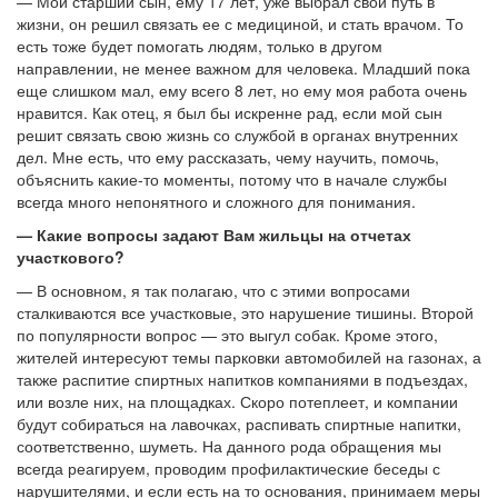
— Мой старший сын, ему 17 лет, уже выбрал свой путь в
жизни, он решил связать ее с медициной, и стать врачом. То
есть тоже будет помогать людям, только в другом
направлении, не менее важном для человека. Младший пока
еще слишком мал, ему всего 8 лет, но ему моя работа очень
нравится. Как отец, я был бы искренне рад, если мой сын
решит связать свою жизнь со службой в органах внутренних
дел. Мне есть, что ему рассказать, чему научить, помочь,
объяснить какие-то моменты, потому что в начале службы
всегда много непонятного и сложного для понимания.
— Какие вопросы задают Вам жильцы на отчетах
участкового?
— В основном, я так полагаю, что с этими вопросами
сталкиваются все участковые, это нарушение тишины. Второй
по популярности вопрос — ​это выгул собак. Кроме этого,
жителей интересуют темы парковки автомобилей на газонах, а
также распитие спиртных напитков компаниями в подъездах,
или возле них, на площадках. Скоро потеплеет, и компании
будут собираться на лавочках, распивать спиртные напитки,
соответственно, шуметь. На данного рода обращения мы
всегда реагируем, проводим профилактические беседы с
нарушителями, и если есть на то основания, принимаем меры