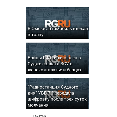
В Омске автомобиль въехал
в толпу
Бойцы РФ взяли в плен в
Судже солдата ВСУ в
женском платье и берцах
"Радиостанция Судного
дня" УВБ-76 передала
шифровку после трех суток
молчания
Твиттер