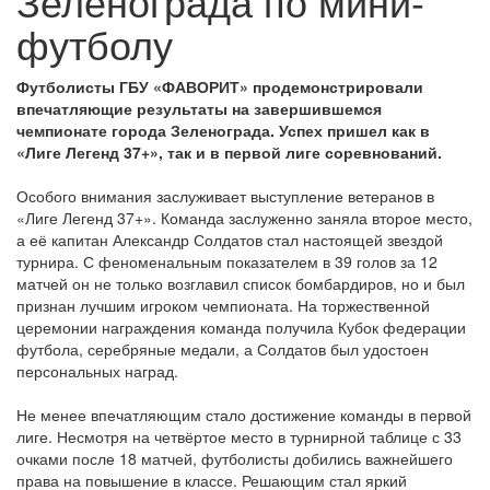
Зеленограда по мини-
футболу
Футболисты ГБУ «ФАВОРИТ» продемонстрировали
впечатляющие результаты на завершившемся
чемпионате города Зеленограда. Успех пришел как в
«Лиге Легенд 37+», так и в первой лиге соревнований.
Особого внимания заслуживает выступление ветеранов в
«Лиге Легенд 37+». Команда заслуженно заняла второе место,
а её капитан Александр Солдатов стал настоящей звездой
турнира. С феноменальным показателем в 39 голов за 12
матчей он не только возглавил список бомбардиров, но и был
признан лучшим игроком чемпионата. На торжественной
церемонии награждения команда получила Кубок федерации
футбола, серебряные медали, а Солдатов был удостоен
персональных наград.
Не менее впечатляющим стало достижение команды в первой
лиге. Несмотря на четвёртое место в турнирной таблице с 33
очками после 18 матчей, футболисты добились важнейшего
права на повышение в классе. Решающим стал яркий