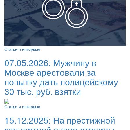
Статьи и интервью
07.05.2026:
Мужчину в
Москве арестовали за
попытку дать полицейскому
30 тыс. руб. взятки
Статьи и интервью
15.12.2025:
На престижной
концертной сцене столицы