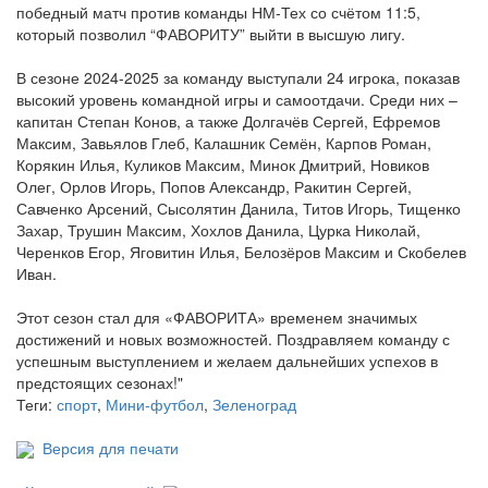
победный матч против команды НМ-Тех со счётом 11:5,
который позволил “ФАВОРИТУ” выйти в высшую лигу.
В сезоне 2024-2025 за команду выступали 24 игрока, показав
высокий уровень командной игры и самоотдачи. Среди них –
капитан Степан Конов, а также Долгачёв Сергей, Ефремов
Максим, Завьялов Глеб, Калашник Семён, Карпов Роман,
Корякин Илья, Куликов Максим, Минок Дмитрий, Новиков
Олег, Орлов Игорь, Попов Александр, Ракитин Сергей,
Савченко Арсений, Сысолятин Данила, Титов Игорь, Тищенко
Захар, Трушин Максим, Хохлов Данила, Цурка Николай,
Черенков Егор, Яговитин Илья, Белозёров Максим и Скобелев
Иван.
Этот сезон стал для «ФАВОРИТА» временем значимых
достижений и новых возможностей. Поздравляем команду с
успешным выступлением и желаем дальнейших успехов в
предстоящих сезонах!"
Теги:
спорт
,
Мини-футбол
,
Зеленоград
Версия для печати