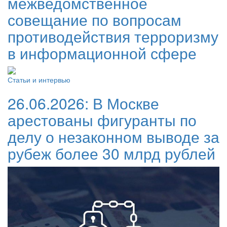
межведомственное
совещание по вопросам
противодействия терроризму
в информационной сфере
Статьи и интервью
26.06.2026:
В Москве
арестованы фигуранты по
делу о незаконном выводе за
рубеж более 30 млрд рублей