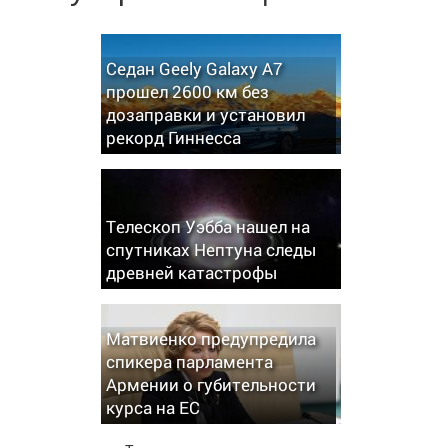
Седан Geely Galaxy A7
прошел 2600 км без
дозаправки и установил
рекорд Гиннесса
Телескоп Уэбба нашел на
спутниках Нептуна следы
древней катастрофы
Матвиенко предупредила
спикера парламента
Армении о губительности
курса на ЕС