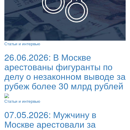
Статьи и интервью
26.06.2026:
В Москве
арестованы фигуранты по
делу о незаконном выводе за
рубеж более 30 млрд рублей
Статьи и интервью
07.05.2026:
Мужчину в
Москве арестовали за