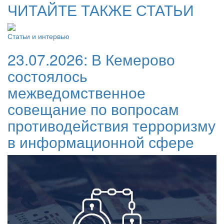
ЧИТАЙТЕ ТАКЖЕ СТАТЬИ
Статьи и интервью
23.07.2026:
В Кемерово
состоялось
межведомственное
совещание по вопросам
противодействия терроризму
в информационной сфере