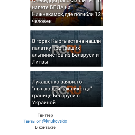
Очевидцы рассказали "РГ" о
налете БПЛА на
Нижнекамск, где погибли 12
человек
В горах Кыргызстана нашли
палатку пропавших
альпинистов из Беларуси и
Литвы
Лукашенко заявил о
"пылающей как никогда"
границе Беларуси с
Украиной
Твиттер
Твиты от @kriukovskie
В контакте