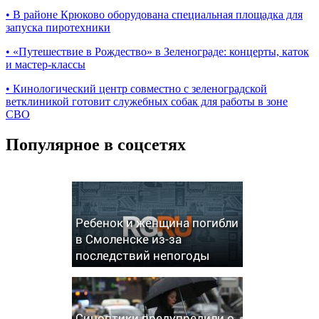
•
В районе Крюково оборудована специальная площадка для
запуска пиротехники
•
«Путешествие в Рождество» в Зеленограде: концерты, каток
и мастер‑классы
•
Кинологический центр совместно с зеленоградской
ветклиникой готовит служебных собак для работы в зоне
СВО
Популярное в соцсетях
Ребенок и женщина погибли
в Смоленске из-за
последствий непогоды
Синоптики предупредили о