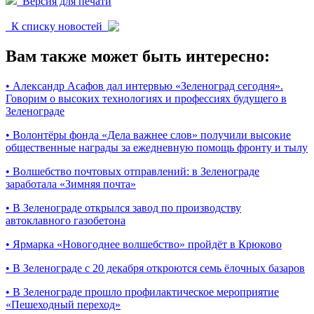
Версия для печати
К списку новостей
Вам также может быть интересно:
•
Александр Асафов дал интервью «Зеленоград сегодня».
Говорим о высоких технологиях и профессиях будущего в
Зеленограде
•
Волонтёры фонда «Дела важнее слов» получили высокие
общественные награды за ежедневную помощь фронту и тылу
•
Волшебство почтовых отправлений: в Зеленограде
заработала «Зимняя почта»
•
В Зеленограде открылся завод по производству
автоклавного газобетона
•
Ярмарка «Новогоднее волшебство» пройдёт в Крюково
•
В Зеленограде с 20 декабря откроются семь ёлочных базаров
•
В Зеленограде прошло профилактическое мероприятие
«Пешеходный переход»