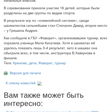
начальных классов.
В соревновании приняли участие 16 детей, которые были
разделены на две группы по видам спорта.
В результате игр по «олимпийской системе», среди
шахматистов сильнейшим стал Степанян Давид, второе место
– у Гришина Андрея.
Как сообщили в ГБУ «Фаворит», организовавшем турнир, всех
поразила ученица Мила Киселева. Хотя в шахматах ей
удалось показать лишь 3-4 результат, зато в шашках она
обыграла всех, в том числе, инструктора В.Хавкунова в
финале.
Теги:
Крюково
,
дети
,
Фаворит
,
турнир
Версия для печати
К списку новостей
Вам также может быть
интересно:
•
Собянин рассказал о поддержке семей участников СВО