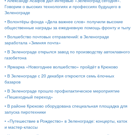
•
Александр Асафов дал интервью «Зеленоград сегодня».
Говорим о высоких технологиях и профессиях будущего в
Зеленограде
•
Волонтёры фонда «Дела важнее слов» получили высокие
общественные награды за ежедневную помощь фронту и тылу
•
Волшебство почтовых отправлений: в Зеленограде
заработала «Зимняя почта»
•
В Зеленограде открылся завод по производству автоклавного
газобетона
•
Ярмарка «Новогоднее волшебство» пройдёт в Крюково
•
В Зеленограде с 20 декабря откроются семь ёлочных
базаров
•
В Зеленограде прошло профилактическое мероприятие
«Пешеходный переход»
•
В районе Крюково оборудована специальная площадка для
запуска пиротехники
•
«Путешествие в Рождество» в Зеленограде: концерты, каток
и мастер‑классы