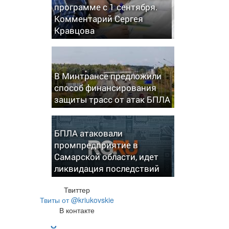
программе с 1 сентября.
Комментарий Сергея
Кравцова
В Минтрансе предложили
способ финансирования
защиты трасс от атак БПЛА
БПЛА атаковали
промпредприятие в
Самарской области, идет
ликвидация последствий
Твиттер
Твиты от @kriukovskie
В контакте