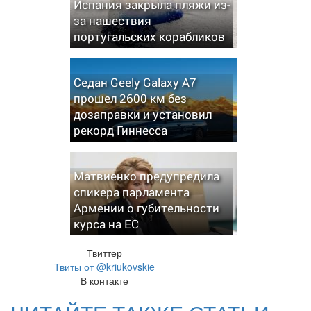
Испания закрыла пляжи из-
за нашествия
португальских корабликов
Седан Geely Galaxy A7
прошел 2600 км без
дозаправки и установил
рекорд Гиннесса
Матвиенко предупредила
спикера парламента
Армении о губительности
курса на ЕС
Твиттер
Твиты от @kriukovskie
В контакте