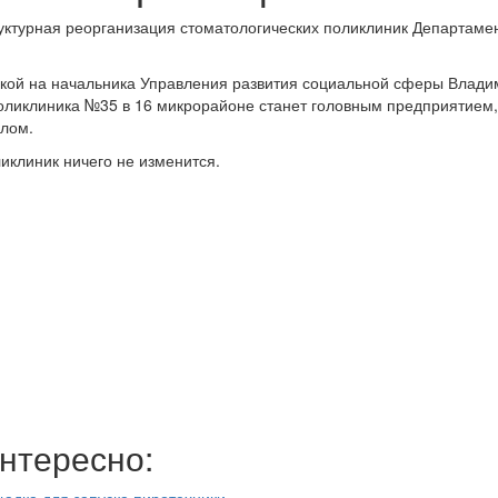
руктурная реорганизация стоматологических поликлиник Департаме
кой на начальника Управления развития социальной сферы Влади
поликлиника №35 в 16 микрорайоне станет головным предприятием,
лом.
иклиник ничего не изменится.
нтересно:
адка для запуска пиротехники