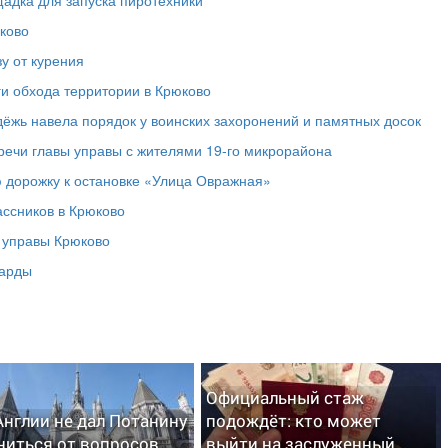
ково
у от курения
ги обхода территории в Крюково
дёжь навела порядок у воинских захоронений и памятных досок
речи главы управы с жителями 19‑го микрорайона
 дорожку к остановке «Улица Овражная»
ассников в Крюково
а управы Крюково
ларды
Официальный стаж
Англии не дал Потанину
подождёт: кто может
ниться от вопросов
выйти на заслуженный