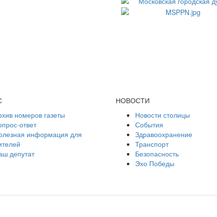
С
НОВОСТИ
рхив номеров газеты
Новости столицы
опрос-ответ
События
олезная информация для
Здравоохранение
ителей
Транспорт
аш депутат
Безопасность
Эхо Победы