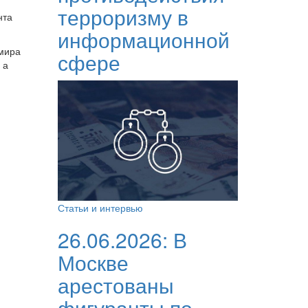
терроризму в
нта
информационной
мира
сфере
 а
Статьи и интервью
26.06.2026:
В
Москве
арестованы
фигуранты по