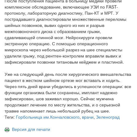
После поступления пациента в больницу медики провели
комплексное обследование, включающее УЗИ по FAST-
протоколу, лабораторную диагностику, Пан-КТ и МРТ. У
пострадавшего диагностировали множественные переломы
шейных позвонков, вывих одного из них и разрыв
межпозвоночного диска с образованием грыжи,
сдавливающей спинной мозг. Нейрохирурги провели
экстренную операцию. С помощью операционного
микроскопа через небольшой разрез на шее специалисты
удалили грыжу, под рентген-контролем вправили вывих и
зафиксировали позвонки титановым кейджем и пластиной.
Уже на следующий день после хирургического вмешательства
пациент в жестком шейном ортезе мог вставать и ходить.
Через пять дней врачи убедились в успешности операции: все
функции организма были сохранены, имплант надежно
зафиксирован, шов заживал хорошо. Сейчас мужчина
продолжает лечение по месту жительства, и о серьезной
травме напоминает лишь небольшой рубец на шее.
Теги:
Горбольница им.Кончаловского
,
врачи
,
Зеленоград
Версия для печати