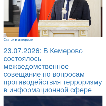
Статьи и интервью
23.07.2026:
В Кемерово
состоялось
межведомственное
совещание по вопросам
противодействия терроризму
в информационной сфере