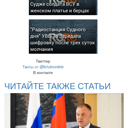
Судже солдата ВСУ в
женском платье и берцах
"Радиостанция Судного
дня" УВБ-76 передала
шифровку после трех суток
молчания
Твиттер
Твиты от @kriukovskie
В контакте
ЧИТАЙТЕ ТАКЖЕ СТАТЬИ